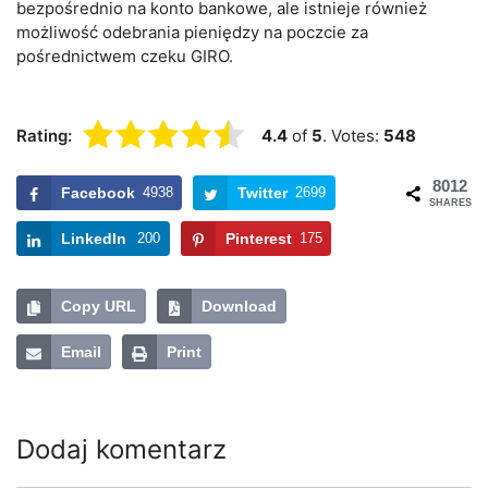
bezpośrednio na konto bankowe, ale istnieje również
możliwość odebrania pieniędzy na poczcie za
pośrednictwem czeku GIRO.
Rating:
4.4
of
5
. Votes:
548
8012
Facebook
4938
Twitter
2699
SHARES
LinkedIn
200
Pinterest
175
Copy URL
Download
Email
Print
Dodaj komentarz