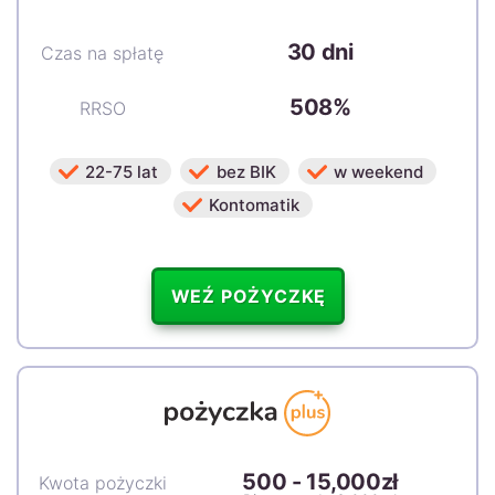
30 dni
Czas na spłatę
508%
RRSO
22-75 lat
bez BIK
w weekend
Kontomatik
WEŹ POŻYCZKĘ
500
-
15,000zł
Kwota pożyczki