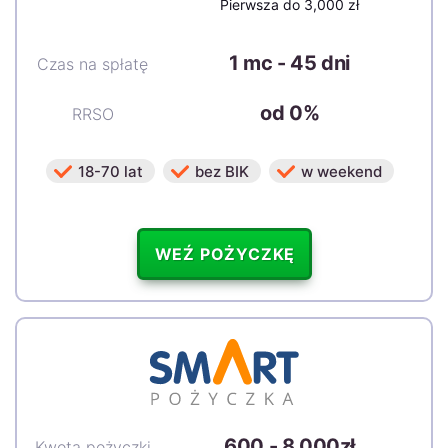
Pierwsza do 3,000 zł
1 mc - 45 dni
Czas na spłatę
od 0%
RRSO
18-70 lat
bez BIK
w weekend
WEŹ POŻYCZKĘ
600
-
8,000zł
Kwota pożyczki