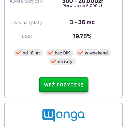
300
-
20,000zł
Kwota pożyczki
Pierwsza do 5,000 zł
3 - 36 mc
Czas na spłatę
19.75%
RRSO
od 18 lat
bez BIK
w weekend
na raty
WEŹ POŻYCZKĘ