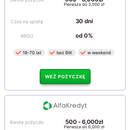
Pierwsza do 3,000 zł
30 dni
Czas na spłatę
od 0%
RRSO
18-70 lat
bez BIK
w weekend
WEŹ POŻYCZKĘ
500
-
6,000zł
Kwota pożyczki
Pierwsza do 6,000 zł