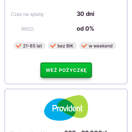
30 dni
Czas na spłatę
od 0%
RRSO
21-65 lat
bez BIK
w weekend
WEŹ POŻYCZKĘ