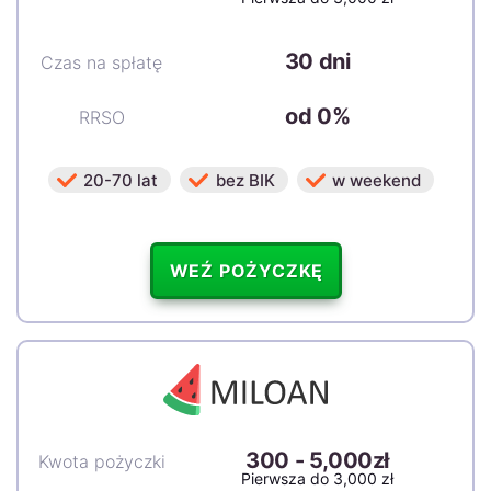
30 dni
Czas na spłatę
od 0%
RRSO
20-70 lat
bez BIK
w weekend
WEŹ POŻYCZKĘ
300
-
5,000zł
Kwota pożyczki
Pierwsza do 3,000 zł