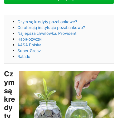
Czym są kredyty pozabankowe?
Co oferują instytucje pozabankowe?
Najlepsza chwilówka: Provident
HapiPożyczki
AASA Polska
Super Grosz
Ratado
Cz
ym
są
kre
dy
ty