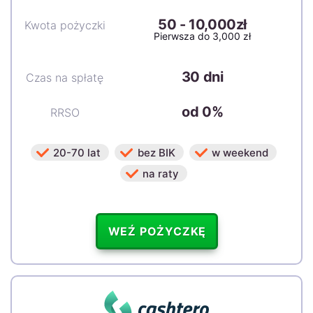
50
-
10,000zł
Kwota pożyczki
Pierwsza do 3,000 zł
30 dni
Czas na spłatę
od 0%
RRSO
20-70 lat
bez BIK
w weekend
na raty
WEŹ POŻYCZKĘ