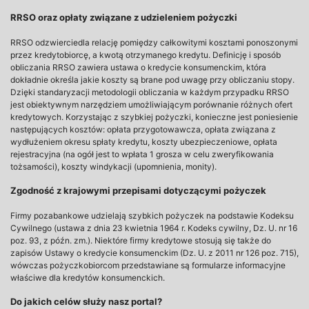
RRSO oraz opłaty związane z udzieleniem pożyczki
RRSO odzwierciedla relację pomiędzy całkowitymi kosztami ponoszonymi
przez kredytobiorcę, a kwotą otrzymanego kredytu. Definicję i sposób
obliczania RRSO zawiera ustawa o kredycie konsumenckim, która
dokładnie określa jakie koszty są brane pod uwagę przy obliczaniu stopy.
Dzięki standaryzacji metodologii obliczania w każdym przypadku RRSO
jest obiektywnym narzędziem umożliwiającym porównanie różnych ofert
kredytowych. Korzystając z szybkiej pożyczki, konieczne jest poniesienie
następujących kosztów: opłata przygotowawcza, opłata związana z
wydłużeniem okresu spłaty kredytu, koszty ubezpieczeniowe, opłata
rejestracyjna (na ogół jest to wpłata 1 grosza w celu zweryfikowania
tożsamości), koszty windykacji (upomnienia, monity).
Zgodność z krajowymi przepisami dotyczącymi pożyczek
Firmy pozabankowe udzielają szybkich pożyczek na podstawie Kodeksu
Cywilnego (ustawa z dnia 23 kwietnia 1964 r. Kodeks cywilny, Dz. U. nr 16
poz. 93, z późn. zm.). Niektóre firmy kredytowe stosują się także do
zapisów Ustawy o kredycie konsumenckim (Dz. U. z 2011 nr 126 poz. 715),
wówczas pożyczkobiorcom przedstawiane są formularze informacyjne
właściwe dla kredytów konsumenckich.
Do jakich celów służy nasz portal?