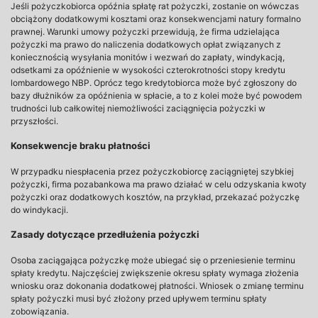
Jeśli pożyczkobiorca opóźnia spłatę rat pożyczki, zostanie on wówczas
obciążony dodatkowymi kosztami oraz konsekwencjami natury formalno
prawnej. Warunki umowy pożyczki przewidują, że firma udzielająca
pożyczki ma prawo do naliczenia dodatkowych opłat związanych z
koniecznością wysyłania monitów i wezwań do zapłaty, windykacją,
odsetkami za opóźnienie w wysokości czterokrotności stopy kredytu
lombardowego NBP. Oprócz tego kredytobiorca może być zgłoszony do
bazy dłużników za opóźnienia w spłacie, a to z kolei może być powodem
trudności lub całkowitej niemożliwości zaciągnięcia pożyczki w
przyszłości.
Konsekwencje braku płatności
W przypadku niespłacenia przez pożyczkobiorcę zaciągniętej szybkiej
pożyczki, firma pozabankowa ma prawo działać w celu odzyskania kwoty
pożyczki oraz dodatkowych kosztów, na przykład, przekazać pożyczkę
do windykacji.
Zasady dotyczące przedłużenia pożyczki
Osoba zaciągająca pożyczkę może ubiegać się o przeniesienie terminu
spłaty kredytu. Najczęściej zwiększenie okresu spłaty wymaga złożenia
wniosku oraz dokonania dodatkowej płatności. Wniosek o zmianę terminu
spłaty pożyczki musi być złożony przed upływem terminu spłaty
zobowiązania.