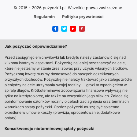
© 2015 - 2026 pożyczki1.pl.
Wszelkie prawa zastrzeżone.
Regulamin
Polityka prywatności
Jak pożyczać odpowiedzialnie?
Przed zaciągnięciem chwilówki lub kredytu należy zastanowić się nad
kilkoma istotnymi aspektami. Pożyczkę najlepiej przeznaczyć na cele,
które nie jesteśmy w stanie zrealizować przy użyciu własnych środków.
Pożyczoną kwotę musimy dostosować do naszych oczekiwanych
przyszłych dochodów. Pożyczkę nie należy traktować jako stałego źródła
pieniędzy na cele utrzymania swojej rodziny — grozi to wpadnięciem w
spiralę długów. Krótkoterminowe zobowiązania finansowe wpływają nie
tylko na kredytobiorcę, ale także na wszystkich jego bliskich. Zaleca się
poinformowanie członków rodziny o celach zaciągnięcia oraz terminach i
warunkach spłaty pożyczki. Oprócz pożyczki muszą być spłacone
określone w umowie koszty (prowizja, oprocentowanie, dodatkowe
opłaty).
Konsekwencje nieterminowej spłaty pożyczki