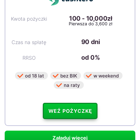
100
-
10,000zł
Kwota pożyczki
Pierwsza do 3,600 zł
90 dni
Czas na spłatę
od 0%
RRSO
od 18 lat
bez BIK
w weekend
na raty
WEŹ POŻYCZKĘ
Załaduj więcej