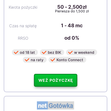
50
-
2,500zł
Kwota pożyczki
Pierwsza do 1,500 zł
1 - 48 mc
Czas na spłatę
od 0%
RRSO
od 18 lat
bez BIK
w weekend
na raty
Konto Connect
WEŹ POŻYCZKĘ