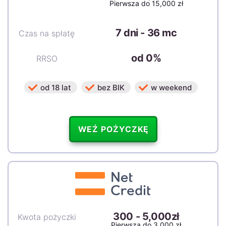
Pierwsza do 15,000 zł
7 dni - 36 mc
Czas na spłatę
od 0%
RRSO
od 18 lat
bez BIK
w weekend
WEŹ POŻYCZKĘ
300
-
5,000zł
Kwota pożyczki
Pierwsza do 3,000 zł