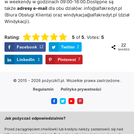
w weekendy w godzinach 09:00-16:00.Dostępne są
także
adresy e-mail
dla obu działów:
info@alfakredyt.pl
(Biura Obsługi Klienta) oraz
windykacja@alfakredyt.pl
(dział
Windykacji).
Rating:
5
of
5
. Votes:
5
22
Facebook
12
Twitter
2
SHARES
LinkedIn
1
Pinterest
7
© 2015 - 2026 pożyczki1.pl.
Wszelkie prawa zastrzeżone.
Regulamin
Polityka prywatności
Jak pożyczać odpowiedzialnie?
Przed zaciągnięciem chwilówki lub kredytu należy zastanowić się nad