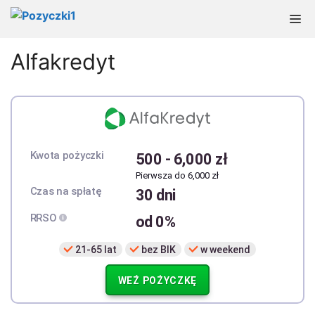
Przejdź
M
do
treści
Alfakredyt
Kwota pożyczki
500
-
6,000 zł
Pierwsza do 6,000 zł
Czas na spłatę
30 dni
RRSO
od 0%
21-65 lat
bez BIK
w weekend
WEŹ POŻYCZKĘ