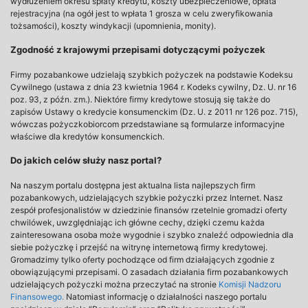
wydłużeniem okresu spłaty kredytu, koszty ubezpieczeniowe, opłata
rejestracyjna (na ogół jest to wpłata 1 grosza w celu zweryfikowania
tożsamości), koszty windykacji (upomnienia, monity).
Zgodność z krajowymi przepisami dotyczącymi pożyczek
Firmy pozabankowe udzielają szybkich pożyczek na podstawie Kodeksu
Cywilnego (ustawa z dnia 23 kwietnia 1964 r. Kodeks cywilny, Dz. U. nr 16
poz. 93, z późn. zm.). Niektóre firmy kredytowe stosują się także do
zapisów Ustawy o kredycie konsumenckim (Dz. U. z 2011 nr 126 poz. 715),
wówczas pożyczkobiorcom przedstawiane są formularze informacyjne
właściwe dla kredytów konsumenckich.
Do jakich celów służy nasz portal?
Na naszym portalu dostępna jest aktualna lista najlepszych firm
pozabankowych, udzielających szybkie pożyczki przez Internet. Nasz
zespół profesjonalistów w dziedzinie finansów rzetelnie gromadzi oferty
chwilówek, uwzględniając ich główne cechy, dzięki czemu każda
zainteresowana osoba może wygodnie i szybko znaleźć odpowiednia dla
siebie pożyczkę i przejść na witrynę internetową firmy kredytowej.
Gromadzimy tylko oferty pochodzące od firm działających zgodnie z
obowiązującymi przepisami. O zasadach działania firm pozabankowych
udzielających pożyczki można przeczytać na stronie
Komisji Nadzoru
Finansowego.
Natomiast informację o działalności naszego portalu