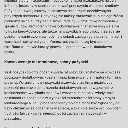
kilkoma istotnymi aspektami. Pożyczkę najlepiej przeznaczyć na cele,
które nie jesteśmy w stanie zrealizować przy użyciu własnych środków.
Pożyczoną kwotę musimy dostosować do naszych oczekiwanych
przyszłych dochodów. Pożyczkę nie należy traktować jako stałego źródła
pieniędzy na cele utrzymania swojej rodziny — grozi to wpadnięciem w
spiralę długów. Krótkoterminowe zobowiązania finansowe wpływają nie
tylko na kredytobiorcę, ale także na wszystkich jego bliskich. Zaleca się
poinformowanie członków rodziny o celach zaciągnięcia oraz terminach i
warunkach spłaty pożyczki. Oprócz pożyczki muszą być spłacone
określone w umowie koszty (prowizja, oprocentowanie, dodatkowe
opłaty).
Konsekwencje nieterminowej spłaty pożyczki
Jeśli pożyczkobiorca opóźnia spłatę rat pożyczki, zostanie on wówczas
obciążony dodatkowymi kosztami oraz konsekwencjami natury formalno
prawnej. Warunki umowy pożyczki przewidują, że firma udzielająca
pożyczki ma prawo do naliczenia dodatkowych opłat związanych z
koniecznością wysyłania monitów i wezwań do zapłaty, windykacją,
odsetkami za opóźnienie w wysokości czterokrotności stopy kredytu
lombardowego NBP. Oprócz tego kredytobiorca może być zgłoszony do
bazy dłużników za opóźnienia w spłacie, a to z kolei może być powodem
trudności lub całkowitej niemożliwości zaciągnięcia pożyczki w
przyszłości.