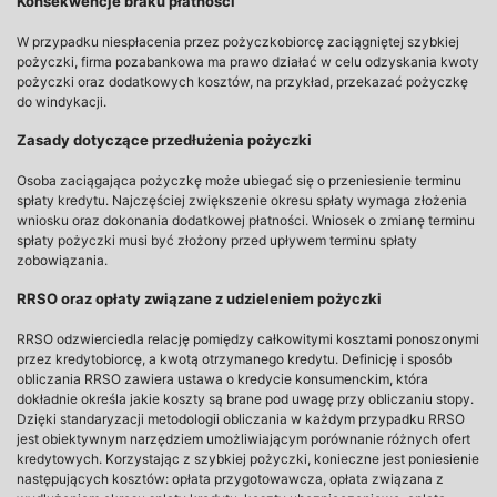
Konsekwencje braku płatności
W przypadku niespłacenia przez pożyczkobiorcę zaciągniętej szybkiej
pożyczki, firma pozabankowa ma prawo działać w celu odzyskania kwoty
pożyczki oraz dodatkowych kosztów, na przykład, przekazać pożyczkę
do windykacji.
Zasady dotyczące przedłużenia pożyczki
Osoba zaciągająca pożyczkę może ubiegać się o przeniesienie terminu
spłaty kredytu. Najczęściej zwiększenie okresu spłaty wymaga złożenia
wniosku oraz dokonania dodatkowej płatności. Wniosek o zmianę terminu
spłaty pożyczki musi być złożony przed upływem terminu spłaty
zobowiązania.
RRSO oraz opłaty związane z udzieleniem pożyczki
RRSO odzwierciedla relację pomiędzy całkowitymi kosztami ponoszonymi
przez kredytobiorcę, a kwotą otrzymanego kredytu. Definicję i sposób
obliczania RRSO zawiera ustawa o kredycie konsumenckim, która
dokładnie określa jakie koszty są brane pod uwagę przy obliczaniu stopy.
Dzięki standaryzacji metodologii obliczania w każdym przypadku RRSO
jest obiektywnym narzędziem umożliwiającym porównanie różnych ofert
kredytowych. Korzystając z szybkiej pożyczki, konieczne jest poniesienie
następujących kosztów: opłata przygotowawcza, opłata związana z