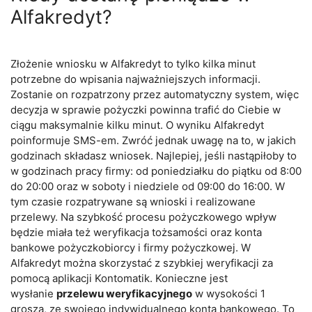
Alfakredyt?
Złożenie wniosku w Alfakredyt to tylko kilka minut
potrzebne do wpisania najważniejszych informacji.
Zostanie on rozpatrzony przez automatyczny system, więc
decyzja w sprawie pożyczki powinna trafić do Ciebie w
ciągu maksymalnie kilku minut. O wyniku Alfakredyt
poinformuje SMS-em. Zwróć jednak uwagę na to, w jakich
godzinach składasz wniosek. Najlepiej, jeśli nastąpiłoby to
w godzinach pracy firmy: od poniedziałku do piątku od 8:00
do 20:00 oraz w soboty i niedziele od 09:00 do 16:00. W
tym czasie rozpatrywane są wnioski i realizowane
przelewy. Na szybkość procesu pożyczkowego wpływ
będzie miała też weryfikacja tożsamości oraz konta
bankowe pożyczkobiorcy i firmy pożyczkowej. W
Alfakredyt można skorzystać z szybkiej weryfikacji za
pomocą aplikacji Kontomatik. Konieczne jest
wysłanie
przelewu weryfikacyjnego
w wysokości 1
grosza, ze swojego indywidualnego konta bankowego. To