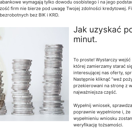
ozabankowe wymagają tylko dowodu osobistego i na jego podstaw
ość firm nie bierze pod uwagę Twojej zdolności kredytowej. Fi
 bezrobotnych bez BIK i KRD.
Jak uzyskać p
minut.
To proste! Wystarczy wejść 
której zamierzamy starać s
interesującej nas oferty, sp
Następnie kliknąć “weź po
przekierowani na stronę z w
najważniejsza część.
Wypełnij wniosek, sprawdzaj
poprawnie wypełnione i, że 
wypełnieniu wniosku zostan
weryfikację tożsamości.