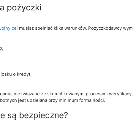
ia pożyczki
olny cel
musisz spełniać kilka warunków. Pożyczkodawcy wym
o,
osku o kredyt,
ania, niezwiązane ze skomplikowanymi procesami weryfikacyj
otnych jest udzielana przy minimum formalności.
ne są bezpieczne?