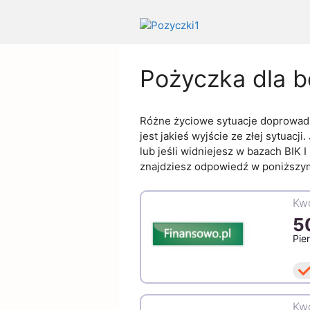
Przejdź
do
treści
Pożyczka dla b
Różne życiowe sytuacje doprowadza
jest jakieś wyjście ze złej sytuacji
lub jeśli widniejesz w bazach BIK I
znajdziesz odpowiedź w poniższym a
Kwo
5
Pie
Kwo