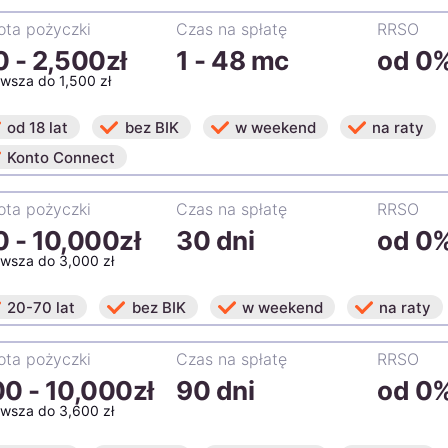
ta pożyczki
Czas na spłatę
RRSO
0
-
2,500zł
1 - 48 mc
od 0
rwsza do 1,500 zł
od 18 lat
bez BIK
w weekend
na raty
Konto Connect
ta pożyczki
Czas na spłatę
RRSO
0
-
10,000zł
30 dni
od 0
rwsza do 3,000 zł
20-70 lat
bez BIK
w weekend
na raty
ta pożyczki
Czas na spłatę
RRSO
00
-
10,000zł
90 dni
od 0
rwsza do 3,600 zł