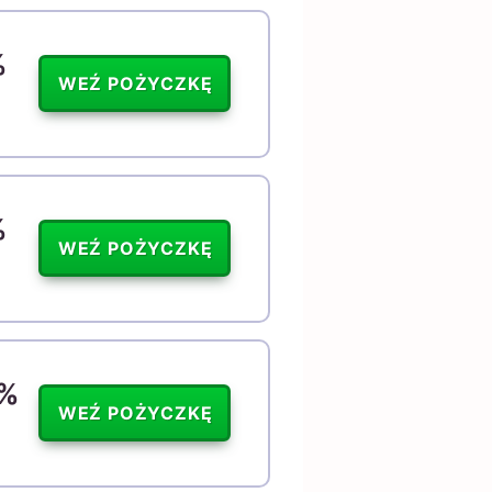
%
WEŹ POŻYCZKĘ
%
WEŹ POŻYCZKĘ
5%
WEŹ POŻYCZKĘ