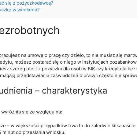
ać się z pożyczkodawcą?
yczkę w weekend?
bezrobotnych
 pracujesz na umowę o pracę czy dzieło, to nie musisz się mar
dytu, możesz postarać się o niego w instytucjach pozabankowy
iesz szereg ofert z pozyczka dla osob w BIK czy kredyt dla be
agają przedstawiania zaświadczeń o pracy i często nie sprawd
udnienia – charakterystyka
 wyróżnia się ze względu na:
ze – w większości przypadków trwa to do zaledwie kilkanaście
5 minut od przesłania wniosku.