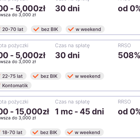
00
-
5,000zł
30 dni
od 0
rwsza do 3,000 zł
20-70 lat
bez BIK
w weekend
ta pożyczki
Czas na spłatę
RRSO
00
-
5,000zł
30 dni
508
rwsza do 3,000 zł
22-75 lat
bez BIK
w weekend
Kontomatik
ta pożyczki
Czas na spłatę
RRSO
00
-
15,000zł
1 mc - 45 dni
od 0
rwsza do 3,000 zł
18-70 lat
bez BIK
w weekend