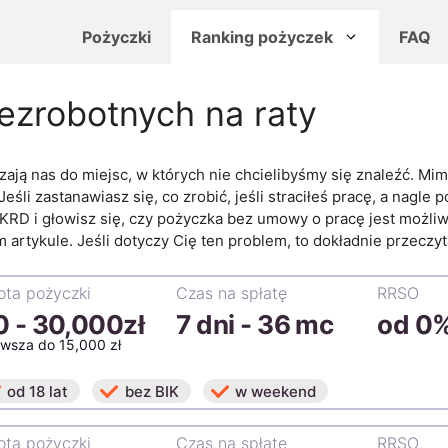
Pożyczki
Ranking pożyczek
FAQ
ezrobotnych na raty
ją nas do miejsc, w których nie chcielibyśmy się znaleźć. Mi
. Jeśli zastanawiasz się, co zrobić, jeśli straciłeś pracę, a nag
 KRD i głowisz się, czy pożyczka bez umowy o pracę jest możliwa,
rtykule. Jeśli dotyczy Cię ten problem, to dokładnie przeczyta
ta pożyczki
Czas na spłatę
RRSO
0
-
30,000zł
7 dni - 36 mc
od 0
rwsza do 15,000 zł
od 18 lat
bez BIK
w weekend
ta pożyczki
Czas na spłatę
RRSO