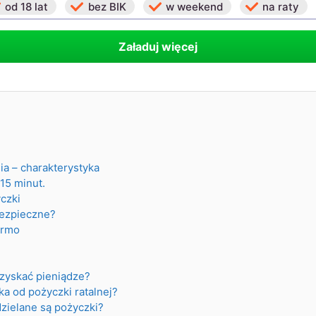
od 18 lat
bez BIK
w weekend
na raty
Załaduj więcej
ia – charakterystyka
15 minut.
yczki
bezpieczne?
armo
zyskać pieniądze?
ka od pożyczki ratalnej?
dzielane są pożyczki?