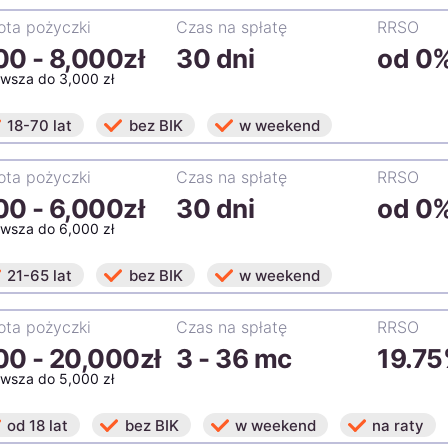
ta pożyczki
Czas na spłatę
RRSO
00
-
8,000zł
30 dni
od 0
rwsza do 3,000 zł
18-70 lat
bez BIK
w weekend
ta pożyczki
Czas na spłatę
RRSO
00
-
6,000zł
30 dni
od 0
rwsza do 6,000 zł
21-65 lat
bez BIK
w weekend
ta pożyczki
Czas na spłatę
RRSO
00
-
20,000zł
3 - 36 mc
19.7
rwsza do 5,000 zł
od 18 lat
bez BIK
w weekend
na raty