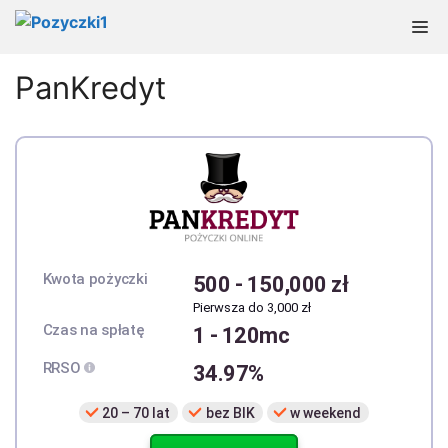
Przejdź
M
do
treści
PanKredyt
Kwota pożyczki
500
-
150,000 zł
Pierwsza do 3,000 zł
Czas na spłatę
1 - 120mc
RRSO
34.97%
20 – 70 lat
bez BIK
w weekend