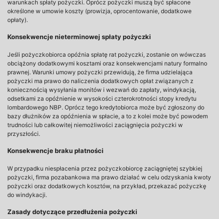
warunkach spłaty pożyczki. Oprócz pożyczki muszą być spłacone
określone w umowie koszty (prowizja, oprocentowanie, dodatkowe
opłaty).
Konsekwencje nieterminowej spłaty pożyczki
Jeśli pożyczkobiorca opóźnia spłatę rat pożyczki, zostanie on wówczas
obciążony dodatkowymi kosztami oraz konsekwencjami natury formalno
prawnej. Warunki umowy pożyczki przewidują, że firma udzielająca
pożyczki ma prawo do naliczenia dodatkowych opłat związanych z
koniecznością wysyłania monitów i wezwań do zapłaty, windykacją,
odsetkami za opóźnienie w wysokości czterokrotności stopy kredytu
lombardowego NBP. Oprócz tego kredytobiorca może być zgłoszony do
bazy dłużników za opóźnienia w spłacie, a to z kolei może być powodem
trudności lub całkowitej niemożliwości zaciągnięcia pożyczki w
przyszłości.
Konsekwencje braku płatności
W przypadku niespłacenia przez pożyczkobiorcę zaciągniętej szybkiej
pożyczki, firma pozabankowa ma prawo działać w celu odzyskania kwoty
pożyczki oraz dodatkowych kosztów, na przykład, przekazać pożyczkę
do windykacji.
Zasady dotyczące przedłużenia pożyczki