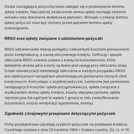
Osoba zaciągająca pożyczkę może ubiegać się o przeniesienie terminu
spłaty kredytu. Najczęściej zwiększenie okresu spłaty wymaga złożenia
wniosku oraz dokonania dodatkowej płatności. Wniosek o zmianę terminu
spłaty pożyczki musi być złożony przed upływem terminu spłaty
zobowiązania.
RRSO oraz opłaty związane z udzieleniem pożyczki
RRSO odzwierciedla relację pomiędzy całkowitymi kosztami ponoszonymi
przez kredytobiorcę, a kwotą otrzymanego kredytu. Definicję i sposób
obliczania RRSO zawiera ustawa o kredycie konsumenckim, która
dokładnie określa jakie koszty są brane pod uwagę przy obliczaniu stopy.
Dzięki standaryzacji metodologii obliczania w każdym przypadku RRSO
jest obiektywnym narzędziem umożliwiającym porównanie różnych ofert
kredytowych. Korzystając z szybkiej pożyczki, konieczne jest poniesienie
następujących kosztów: opłata przygotowawcza, opłata związana z
wydłużeniem okresu spłaty kredytu, koszty ubezpieczeniowe, opłata
rejestracyjna (na ogół jest to wpłata 1 grosza w celu zweryfikowania
tożsamości), koszty windykacji (upomnienia, monity).
Zgodność z krajowymi przepisami dotyczącymi pożyczek
Firmy pozabankowe udzielają szybkich pożyczek na podstawie Kodeksu
Cywilnego (ustawa z dnia 23 kwietnia 1964 r. Kodeks cywilny, Dz. U. nr 16