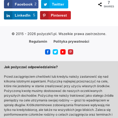
7
Facebook
2
Twitter
SHARES
LinkedIn
5
Pinterest
© 2015 - 2026 pożyczki1.pl.
Wszelkie prawa zastrzeżone.
Regulamin
Polityka prywatności
Jak pożyczać odpowiedzialnie?
Przed zaciągnięciem chwilówki lub kredytu należy zastanowić się nad
kilkoma istotnymi aspektami. Pożyczkę najlepiej przeznaczyć na cele,
które nie jesteśmy w stanie zrealizować przy użyciu własnych środków.
Pożyczoną kwotę musimy dostosować do naszych oczekiwanych
przyszłych dochodów. Pożyczkę nie należy traktować jako stałego źródła
pieniędzy na cele utrzymania swojej rodziny — grozi to wpadnięciem w
spiralę długów. Krótkoterminowe zobowiązania finansowe wpływają nie
tylko na kredytobiorcę, ale także na wszystkich jego bliskich. Zaleca się
poinformowanie członków rodziny o celach zaciągnięcia oraz terminach i